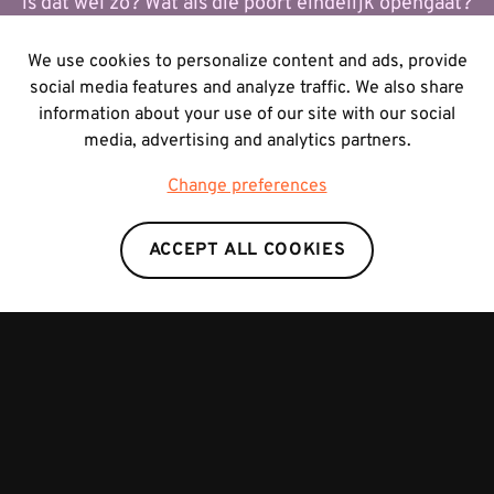
is dat wel zo? Wat als die poort eindelijk opengaat?
Wat als je vrij komt?
We use cookies to personalize content and ads, provide
social media features and analyze traffic. We also share
Layla El-Dekmak besluit om op onderzoek te gaan
information about your use of our site with our social
media, advertising and analytics partners.
en gaat in gesprek met mensen die vrijkwamen en
met experten. Het leidde haar in een wereld die tot
Change preferences
nu toe te vaak in de schaduw blijft. Een wereld van
uitsluiting, van schaamte, van eenzaamheid en
ACCEPT ALL COOKIES
onrecht. Een wereld die veel groter is dan velen
vermoeden.