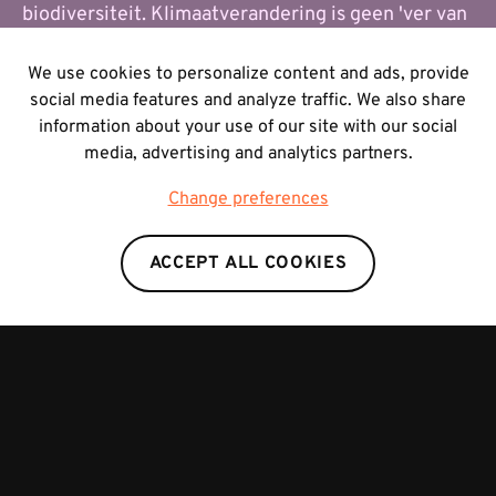
biodiversiteit. Klimaatverandering is geen 'ver van
ons bed'-show, zegt Corina, boswachter in de
Mechelse Heide.
We use cookies to personalize content and ads, provide
social media features and analyze traffic. We also share
information about your use of our site with our social
media, advertising and analytics partners.
Met dank aan Corina, Agentschap voor Natuur en
Bos en Nationaal Park Hoge Kempen
Change preferences
ACCEPT ALL COOKIES